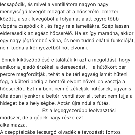
lecsapódik, és mivel a ventillátora nagyon nagy
mennyiségű levegőt mozgat át a hőcserélő lemezei
között, a sok levegőből a folyamat alatt egyre több
vízpára csapódik ki, és fagy rá a lamellákra. Szép lassan
elderesedik az egész hőcserélő. Ha ez így maradna, akkor
egy nagy jégtömbbé válna, és nem tudná ellátni funkcióját,
nem tudna a környezetből hőt elvonni.
Ennek kiküszöbölésére találták ki azt a megoldást, hogy
amikor a jeladó érzékeli a deresedést, a hűtőkört pár
percre megfordítják, tehát a beltéri egység ismét hűteni
fog, a kültéri pedig a bentről elvont hővel leolvasztja a
hőcserélőt. Ezt mi bent nem érzékeljük hűtésnek, ugyanis
általában ilyenkor a beltéri ventillátor áll, tehát nem fújja a
hideget be a helyiségbe. Aztán újraindul a fűtés.
Ez a legegyszerűbb leolvasztási
módszer, de a gépek nagy része ezt
alkalmazza.
A csepptálcába lecsurgó olvadék eltávozását fontos