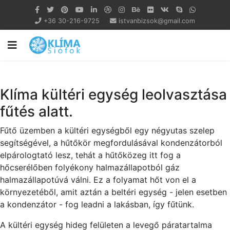
+36 30-216-9725
istvanbizsok@gmail.com
Klíma kültéri egység leolvasztása
fűtés alatt.
Fűtő üzemben a kültéri egységből egy négyutas szelep
segítségével, a hűtőkör megfordulásával kondenzátorból
elpárologtató lesz, tehát a hűtőközeg itt fog a
hőcserélőben folyékony halmazállapotból gáz
halmazállapotúvá válni. Ez a folyamat hőt von el a
környezetéből, amit aztán a beltéri egység - jelen esetben
a kondenzátor - fog leadni a lakásban, így fűtünk.
A kültéri egység hideg felületen a levegő páratartalma