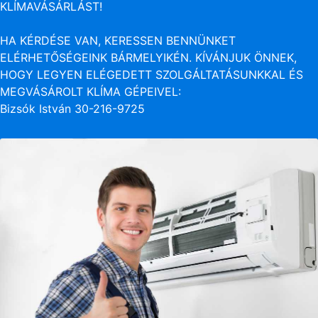
KLÍMAVÁSÁRLÁST!
HA KÉRDÉSE VAN, KERESSEN BENNÜNKET
ELÉRHETŐSÉGEINK BÁRMELYIKÉN. KÍVÁNJUK ÖNNEK,
HOGY LEGYEN ELÉGEDETT SZOLGÁLTATÁSUNKKAL ÉS
MEGVÁSÁROLT KLÍMA GÉPEIVEL:
Bizsók István 30-216-9725