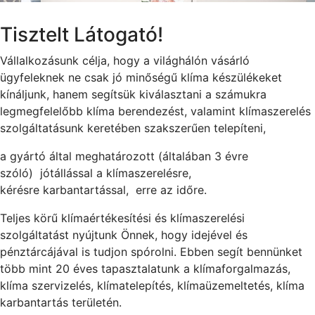
Tisztelt Látogató!
Vállalkozásunk célja, hogy a világhálón vásárló
ügyfeleknek ne csak jó minőségű klíma készülékeket
kínáljunk, hanem segítsük kiválasztani a számukra
legmegfelelőbb klíma berendezést, valamint klímaszerelés
szolgáltatásunk keretében szakszerűen telepíteni,
a gyártó által meghatározott (általában 3 évre
szóló) jótállással a klímaszerelésre,
kérésre karbantartással, erre az időre.
Teljes körű klímaértékesítési és klímaszerelési
szolgáltatást nyújtunk Önnek, hogy idejével és
pénztárcájával is tudjon spórolni. Ebben segít bennünket
több mint 20 éves tapasztalatunk a klímaforgalmazás,
klíma szervizelés, klímatelepítés, klímaüzemeltetés, klíma
karbantartás területén.